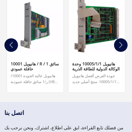
هانيويل 10005/1/1 وحدة
هانيويل 10001 / R / 1 سائق
الوكالة الدولية للطاقة الذرية
حافلة عمودي
جودة العرض أفضل هانيويل
هانيويل عالية الجودة 10001/
10005/1/1. منتج أصلي جديد
ر/1 سائق حافلة عمودية (VBD)
بنسبة 100% لجميع منتجات
تلبية احتياجاتك من الصين. تدرك
PLC وDCS في
شركة Topteng Technology
toptengplc.com. تتفهم
أهمية احتياجاتك وتلتزم بتقليل
شركة Topteng Technology
المهل الزمنية.
أهمية احتياجاتك وتلتزم بتقليل
اتصل بنا
المهل الزمنية. احصل على
عرض أسعار سريعًا!
من فضلك تابع القراءة، ابق على اطلاع، اشترك، ونحن نرحب بك