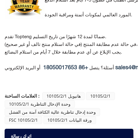
المورد العالمي لمكونات أتمتة ومراقبة الجودة.
تقدم Topteng ضمانًا لمدة 12 شهرًا من تاريخ التسليم.
(في حالة استلام منتج تالف أو غير صحيح)،
في حالة عدم مطابقة المنتج
يجب الإبلاغ عن أي عدم مطابقة خلال 7 أيام من استلام البضائع.
+86 18050017653
sales4@
أسئلة؟ يتصل
أو البريد الإلكتروني
العلامات الساخنة :
10105/2/1
هانيويل 10105/2/1
10105/2/1 وحدة الإدخال التناظرية
وحدة إدخال تناظرية عالية الكثافة آمنة من الفشل
10105/2/1 ورقة البيانات
FSC 10105/2/1
اترك رسالة