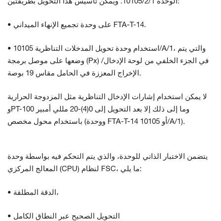
الوحدة 10105/2/1. ويمكن تأسيس هذا التحويل بطريقتين:
• على وحدة تجميع الإنهاء الميداني FTA-T-14.
• استخدام وحدة تحويل المدخلات التناظرية 10105/A/1، والتي يتم
وضعها على موصل برمجة (Px) في الجزء الخلفي من لوحة الإدخال/
الإخراج المعززة في الحامل مقاس 19 بوصة.
لا يمكن استخدام إشارات الإدخال التناظرية مثل المزدوجة الحرارية
وPT-100 وما إلى ذلك إلا بعد التحويل إلى 0(4)-20 مللي أمبير
باستخدام محول مخصص (ووحدة FTA-T-14 أو 10105/A/1).
يتضمن الاختبار الذاتي للوحدة، والذي يتم التحكم فيه بواسطة وحدة
المعالج المركزي (CPU) لنظام FSC، ما يلي:
• الدقة المطلقة،
• التحويل الصحيح عبر النطاق الكامل