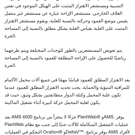
النسبية ومستشعر الاهتزاز المثبت على الهيكل الموجود في نفس
الغلاف الخارجي. مستشعر الإزاحة عبارة عن مستشعر غير متصل
يقيس موضع العمود وحركته بالنسبة للعلبة، ويقوم مستشعر الاهتزاز
المثبت على العلبة بقياس العلبة بشكل مطلق بالنسبة إلى المساحة
الحرة.
يتم تعويض المستشعرين بالطور للوحدات المختلفة ويتم طرحهما
رياضيًا للحصول على الإزاحة المطلقة للعمود بالنسبة إلى المساحة
الحرة.
يعد الاهتزاز المطلق للعمود قياسًا مهمًا في جميع آلات محمل الأكمام
للمراقبة التنبؤية والحماية. يجب تحديد الاهتزاز المطلق للعمود عندما
تكون علبة المحمل وكتلة الدوار متطابقتين بشكل وثيق، حيث قد
يكون لعلبة المحمل حركة كبيرة أثناء تشغيل الماكينة.
يعد AMS 6500 جزءًا لا يتجزأ من برنامج PlantWeb® وAMS. يوفر
PlantWeb عمليات التشغيل المتكاملة للآلات جنبًا إلى جنب مع نظام
التحكم في العمليات Ovation® وDeltaV™. يوفر برنامج AMS لأفراد