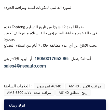
المورد العالمي لمكونات أتمتة ومراقبة الجودة.
تقدم Topteng ضمانًا لمدة 12 شهرًا من تاريخ التسليم.
في حالة عدم مطابقة المنتج
(في حالة استلام منتج تالف أو غير
صحيح)،
يجب الإبلاغ عن أي عدم مطابقة خلال 7 أيام من استلام البضائع.
+86 18050017653
أسئلة؟ يتصل
أو البريد الإلكتروني
sales4@nseauto.com
العلامات الساخنة :
A6140 مراقب الاهتزاز
ايمرسون A6140
A6140 رمح المطلق
AMS 6500 مراقبة صحة الآلات
اترك رسالة