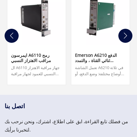
Emerson A6210 الدفع
ايمرسون A6110 رمح
ثنائي القناة ، والتمدد
مراقب الاهتزاز النسبي
التفاضلي ، ومراقب سقوط
تعمل الشاشة A6210 في ثلاثة
ال A6110 جهاز مراقبة الاهتزاز
القضيب
أوضاع مختلفة: وضع الدفع، أو
النسبي للعمود لجهاز مراقبة
التمدد التفاضلي، أو موضع
صحة الماكينات AMS 6500 تم
القضيب. 2,500.00 دولار
تصميم جهاز مراقبة الاهتزاز
النسبي للعمود لتحقيق موثوقية
عالية للغاية للآلات الدوارة الأكثر
أهمية في المصنع.
اتصل بنا
من فضلك تابع القراءة، ابق على اطلاع، اشترك، ونحن نرحب بك
لتخبرنا برأيك.