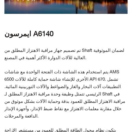
اتصل بنا
ايمرسون A6140
تم تصميم جهاز مراقبة الاهتزاز المطلق من Shaft لضمان الموثوقية
العالية للآلات الدوارة الأكثر أهمية في المصنع.
يتم استخدام هذه الشاشة ذات الفتحة الواحدة مع شاشات AMS
6500 الأخرى للإنشاء
شاشة حماية كاملة للآلات API 670. تشمل
التطبيقات
آلات البخار والغاز والضواغط والآلات التوربينية المائية.
تتمثل وظيفة وحدة مراقبة الاهتزاز المطلق لـ Shaft في
الرئيسي
مراقبة الاهتزاز المطلق للعمود بدقة وحماية الآلات بشكل موثوق
من
خلال مقارنة معلمات الاهتزاز مع نقاط ضبط الإنذار، وأجهزة الإنذار
والمرحلات.
الدافعة
يتكون نظام محول الطاقة المطلق للعمود من مستشعر الإزاحة