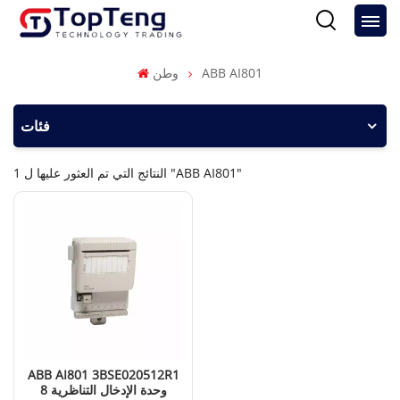
ABB AI801
وطن
فئات
1 النتائج التي تم العثور عليها ل "ABB AI801"
ABB AI801 3BSE020512R1
وحدة الإدخال التناظرية 8