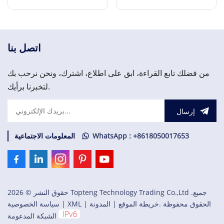
وحدة المعالج
Card
إقرأ المزيد
إقرأ المزيد
اتصل بنا
من فضلك تابع القراءة، ابق على اطلاع، اشترك، ونحن نرحب بك
لتخبرنا برأيك.
إرسال
WhatsApp : +8618050017653
المعلومات الاجتماعية
حقوق النشر © 2026 Topteng Technology Trading Co.,Ltd .جميع
الحقوق محفوظة .
خريطة الموقع
|
المدونة
|
XML
|
سياسة الخصوصية
الشبكة المدعومة