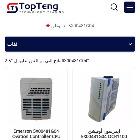
5X00481G04
وطن
فئات
2 النتائج التي تم العثور عليها ل "5X00481G04"
ايمرسون أوفيشن
Emerson 5X00481G04
Ovation Controller CPU
5X00481G04 OCR1100