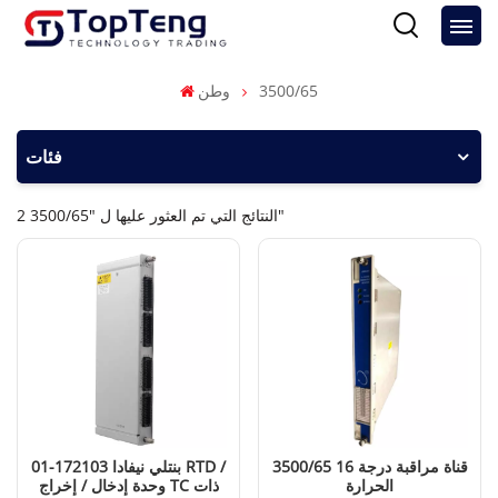
3500/65
وطن
فئات
2 النتائج التي تم العثور عليها ل "3500/65"
3500/65 16 قناة مراقبة درجة
بنتلي نيفادا 172103-01 RTD /
الحرارة
وحدة إدخال / إخراج TC ذات