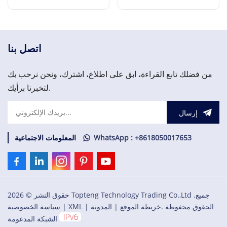
الطرف المعزول
إقرأ المزيد
إقرأ المزيد
اتصل بنا
من فضلك تابع القراءة، ابق على اطلاع، اشترك، ونحن نرحب بك
لتخبرنا برأيك.
إرسال
WhatsApp : +8618050017653
المعلومات الاجتماعية
حقوق النشر © 2026 Topteng Technology Trading Co.,Ltd .جميع
الحقوق محفوظة .
خريطة الموقع
|
المدونة
|
XML
|
سياسة الخصوصية
الشبكة المدعومة